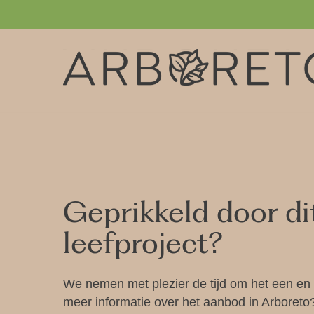
Skip
to
main
content
Geprikkeld door d
leefproject?
We nemen met plezier de tijd om het een en a
meer informatie over het aanbod in Arboret