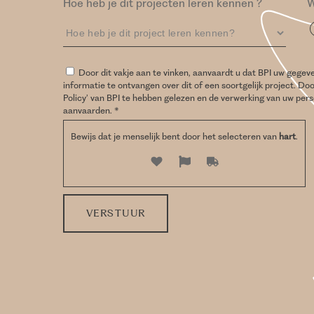
Hoe heb je dit projecten leren kennen ?
W
Door dit vakje aan te vinken, aanvaardt u dat BPI uw gege
informatie te ontvangen over dit of een soortgelijk project. Do
Policy’ van BPI te hebben gelezen en de verwerking van uw per
aanvaarden. *
Bewijs dat je menselijk bent door het selecteren van
hart
.